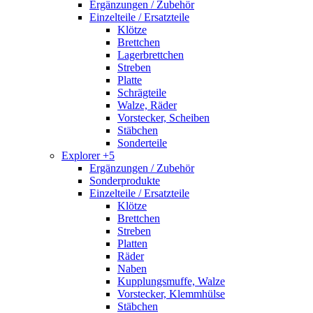
Ergänzungen / Zubehör
Einzelteile / Ersatzteile
Klötze
Brettchen
Lagerbrettchen
Streben
Platte
Schrägteile
Walze, Räder
Vorstecker, Scheiben
Stäbchen
Sonderteile
Explorer +5
Ergänzungen / Zubehör
Sonderprodukte
Einzelteile / Ersatzteile
Klötze
Brettchen
Streben
Platten
Räder
Naben
Kupplungsmuffe, Walze
Vorstecker, Klemmhülse
Stäbchen