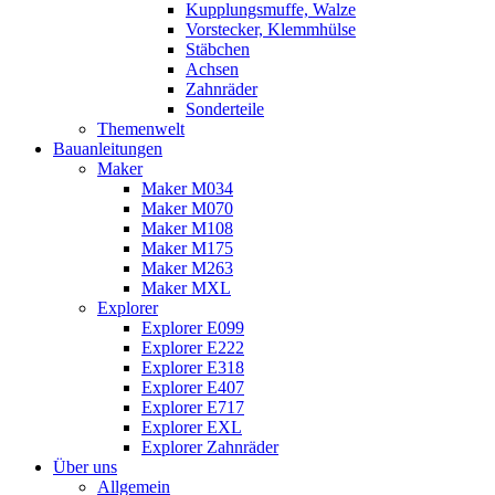
Kupplungsmuffe, Walze
Vorstecker, Klemmhülse
Stäbchen
Achsen
Zahnräder
Sonderteile
Themenwelt
Bauanleitungen
Maker
Maker M034
Maker M070
Maker M108
Maker M175
Maker M263
Maker MXL
Explorer
Explorer E099
Explorer E222
Explorer E318
Explorer E407
Explorer E717
Explorer EXL
Explorer Zahnräder
Über uns
Allgemein