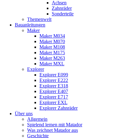
Achsen
Zahnräder
Sonderteile
Themenwelt
Bauanleitungen
Maker
Maker M034
Maker M070
Maker M108
Maker M175
Maker M263
Maker MXL
Explorer
Explorer E099
Explorer E222
Explorer E318
Explorer E407
Explorer E717
Explorer EXL
Explorer Zahnräder
Über uns
Allgemein
Spielend lernen mit Matador
Was zeichnet Matador aus
Geschichte