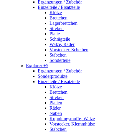
Ergänzungen / Zubehör
Einzelteile / Ersatzteile
Klötze
Brettchen
Lagerbrettchen
Streben
Platte
Schrägteile
Walze, Räder
Vorstecker, Scheiben
Stäbchen
Sonderteile
Explorer +5
Ergänzungen / Zubehör
Sonderprodukte
Einzelteile / Ersatzteile
Klötze
Brettchen
Streben
Platten
Räder
Naben
Kupplungsmuffe, Walze
Vorstecker, Klemmhülse
Stäbchen