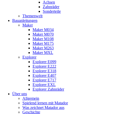
Achsen
Zahnräder
Sonderteile
Themenwelt
Bauanleitungen
Maker
Maker M034
Maker M070
Maker M108
Maker M175
Maker M263
Maker MXL
Explorer
Explorer E099
Explorer E222
Explorer E318
Explorer E407
Explorer E717
Explorer EXL
Explorer Zahnräder
Über uns
Allgemein
Spielend lernen mit Matador
Was zeichnet Matador aus
Geschichte