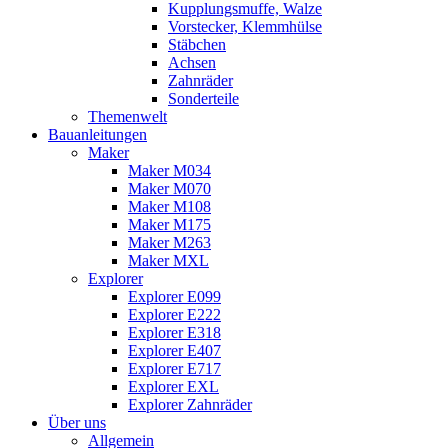
Kupplungsmuffe, Walze
Vorstecker, Klemmhülse
Stäbchen
Achsen
Zahnräder
Sonderteile
Themenwelt
Bauanleitungen
Maker
Maker M034
Maker M070
Maker M108
Maker M175
Maker M263
Maker MXL
Explorer
Explorer E099
Explorer E222
Explorer E318
Explorer E407
Explorer E717
Explorer EXL
Explorer Zahnräder
Über uns
Allgemein