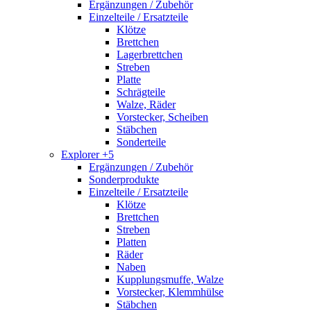
Ergänzungen / Zubehör
Einzelteile / Ersatzteile
Klötze
Brettchen
Lagerbrettchen
Streben
Platte
Schrägteile
Walze, Räder
Vorstecker, Scheiben
Stäbchen
Sonderteile
Explorer +5
Ergänzungen / Zubehör
Sonderprodukte
Einzelteile / Ersatzteile
Klötze
Brettchen
Streben
Platten
Räder
Naben
Kupplungsmuffe, Walze
Vorstecker, Klemmhülse
Stäbchen