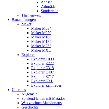
Achsen
Zahnräder
Sonderteile
Themenwelt
Bauanleitungen
Maker
Maker M034
Maker M070
Maker M108
Maker M175
Maker M263
Maker MXL
Explorer
Explorer E099
Explorer E222
Explorer E318
Explorer E407
Explorer E717
Explorer EXL
Explorer Zahnräder
Über uns
Allgemein
Spielend lernen mit Matador
Was zeichnet Matador aus
Geschichte