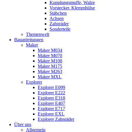
Kupplungsmuffe, Walze
Vorstecker, Klemmhülse
Stäbchen
Achsen
Zahnräder
Sonderteile
Themenwelt
Bauanleitungen
Maker
Maker M034
Maker M070
Maker M108
Maker M175
Maker M263
Maker MXL
Explorer
Explorer E099
Explorer E222
Explorer E318
Explorer E407
Explorer E717
Explorer EXL
Explorer Zahnräder
Über uns
Allgemein