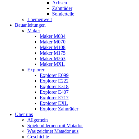
Achsen
Zahnräder
Sonderteile
Themenwelt
Bauanleitungen
Maker
Maker M034
Maker M070
Maker M108
Maker M175
Maker M263
Maker MXL
Explorer
Explorer E099
Explorer E222
Explorer E318
Explorer E407
Explorer E717
Explorer EXL
Explorer Zahnräder
Über uns
Allgemein
Spielend lernen mit Matador
Was zeichnet Matador aus
Geschichte