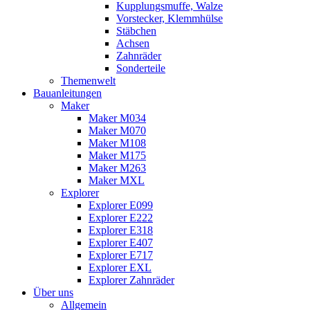
Kupplungsmuffe, Walze
Vorstecker, Klemmhülse
Stäbchen
Achsen
Zahnräder
Sonderteile
Themenwelt
Bauanleitungen
Maker
Maker M034
Maker M070
Maker M108
Maker M175
Maker M263
Maker MXL
Explorer
Explorer E099
Explorer E222
Explorer E318
Explorer E407
Explorer E717
Explorer EXL
Explorer Zahnräder
Über uns
Allgemein