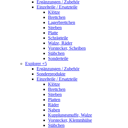
Ergänzungen / Zubehör
Einzelteile / Ersatzteile
Klötze
Brettchen
Lagerbrettchen
Streben
Platte
Schrägteile
Walze, Räder
Vorstecker, Scheiben
Stäbchen
Sonderteile
Explorer +5
Ergänzungen / Zubehör
Sonderprodukte
Einzelteile / Ersatzteile
Klötze
Brettchen
Streben
Platten
Räder
Naben
Kupplungsmuffe, Walze
Vorstecker, Klemmhülse
Stäbchen