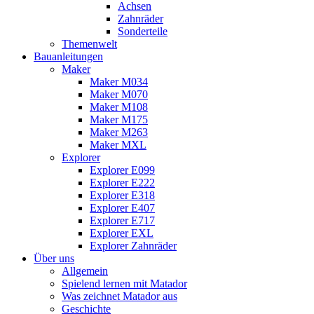
Achsen
Zahnräder
Sonderteile
Themenwelt
Bauanleitungen
Maker
Maker M034
Maker M070
Maker M108
Maker M175
Maker M263
Maker MXL
Explorer
Explorer E099
Explorer E222
Explorer E318
Explorer E407
Explorer E717
Explorer EXL
Explorer Zahnräder
Über uns
Allgemein
Spielend lernen mit Matador
Was zeichnet Matador aus
Geschichte