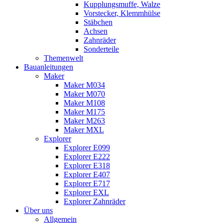
Kupplungsmuffe, Walze
Vorstecker, Klemmhülse
Stäbchen
Achsen
Zahnräder
Sonderteile
Themenwelt
Bauanleitungen
Maker
Maker M034
Maker M070
Maker M108
Maker M175
Maker M263
Maker MXL
Explorer
Explorer E099
Explorer E222
Explorer E318
Explorer E407
Explorer E717
Explorer EXL
Explorer Zahnräder
Über uns
Allgemein