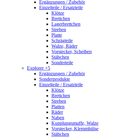
Ergänzungen / Zubehör
Einzelteile / Ersatzteile
Klötze
Brettchen
Lagerbrettchen
Streben
Platte
Schrägteile
Walze, Räder
Vorstecker, Scheiben
Stäbchen
Sonderteile
Explorer +5
Ergänzungen / Zubehör
Sonderprodukte
Einzelteile / Ersatzteile
Klötze
Brettchen
Streben
Platten
Räder
Naben
Kupplungsmuffe, Walze
Vorstecker, Klemmhülse
Stäbchen